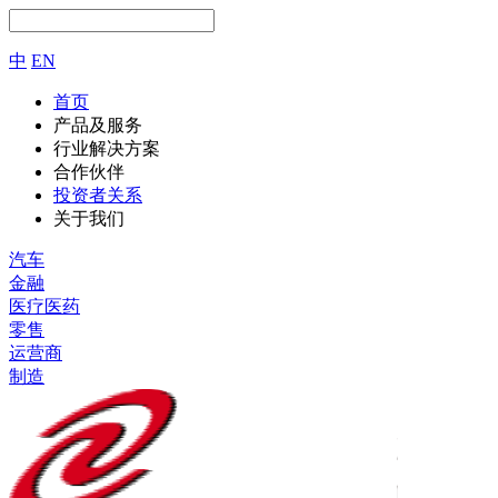
中
EN
首页
产品及服务
行业解决方案
合作伙伴
投资者关系
关于我们
汽车
金融
医疗医药
零售
运营商
制造