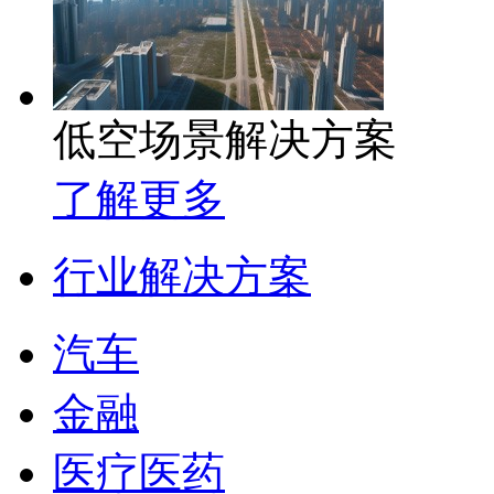
低空场景解决方案
了解更多
行业解决方案
汽车
金融
医疗医药