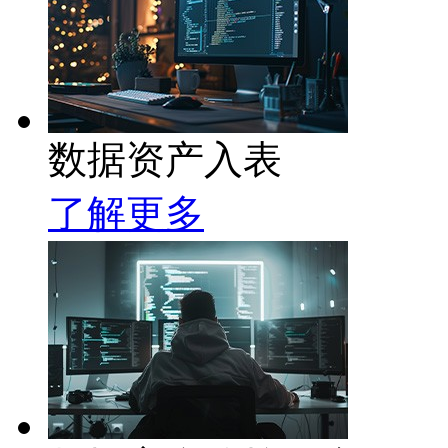
数据资产入表
了解更多