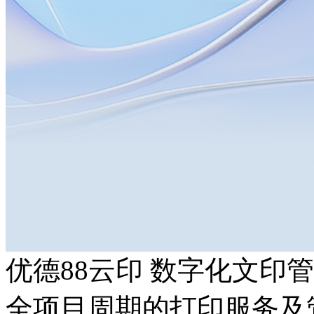
优德88云印 数字化文印
全项目周期的打印服务及管