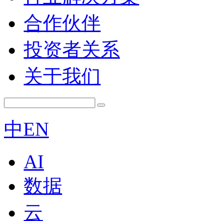
合作伙伴
投资者关系
关于我们
中
EN
AI
数据
云