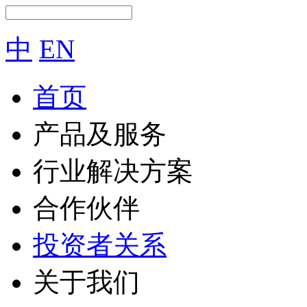
中
EN
首页
产品及服务
行业解决方案
合作伙伴
投资者关系
关于我们