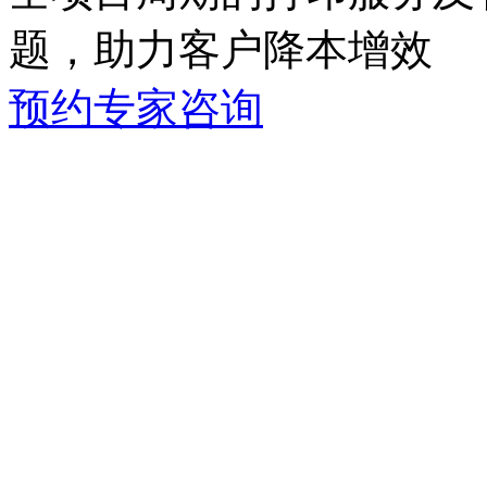
题，助力客户降本增效
预约专家咨询