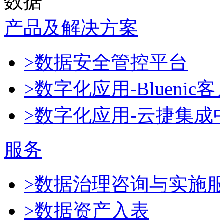
数据
产品及解决方案
>数据安全管控平台
>数字化应用-Blueni
>数字化应用-云捷集成
服务
>数据治理咨询与实施
>数据资产入表