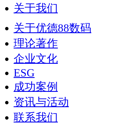
关于我们
关于优德88数码
理论著作
企业文化
ESG
成功案例
资讯与活动
联系我们