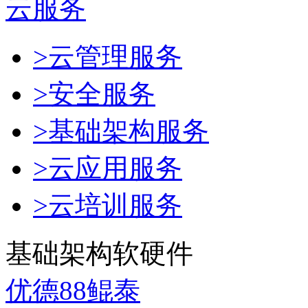
云服务
>云管理服务
>安全服务
>基础架构服务
>云应用服务
>云培训服务
基础架构软硬件
优德88鲲泰