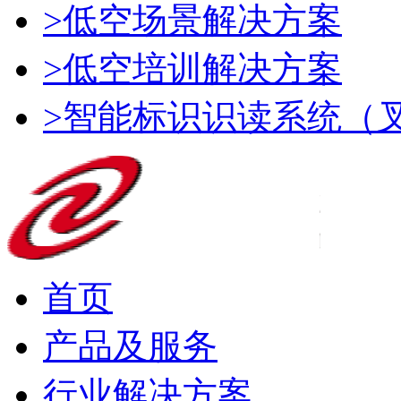
>低空场景解决方案
>低空培训解决方案
>智能标识识读系统（
首页
产品及服务
行业解决方案