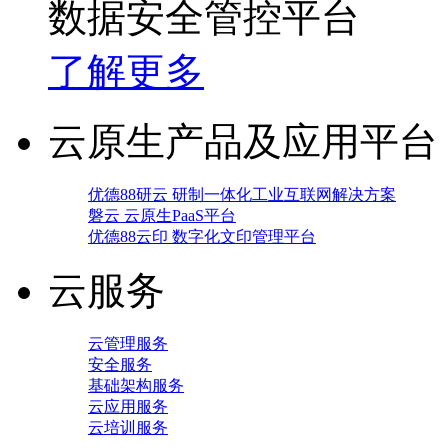
数据安全管控平台
了解更多
云原生产品及应用平台
优德88研云 研制一体化工业互联网解决方案
磐云 云原生PaaS平台
优德88云印 数字化文印管理平台
云服务
云管理服务
安全服务
基础架构服务
云应用服务
云培训服务