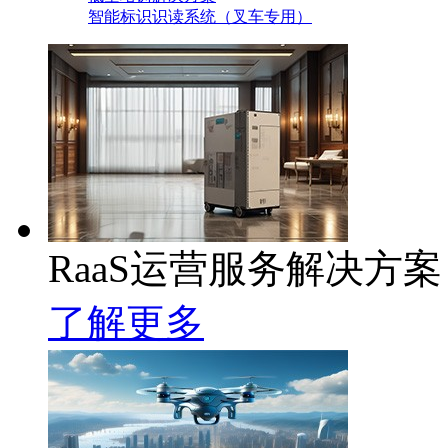
智能标识识读系统（叉车专用）
RaaS运营服务解决方案
了解更多