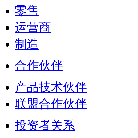
零售
运营商
制造
合作伙伴
产品技术伙伴
联盟合作伙伴
投资者关系