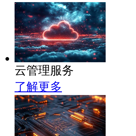
云管理服务
了解更多