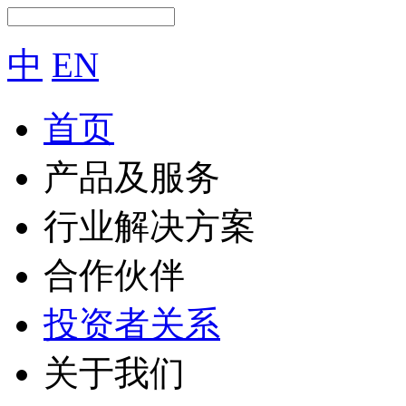
中
EN
首页
产品及服务
行业解决方案
合作伙伴
投资者关系
关于我们