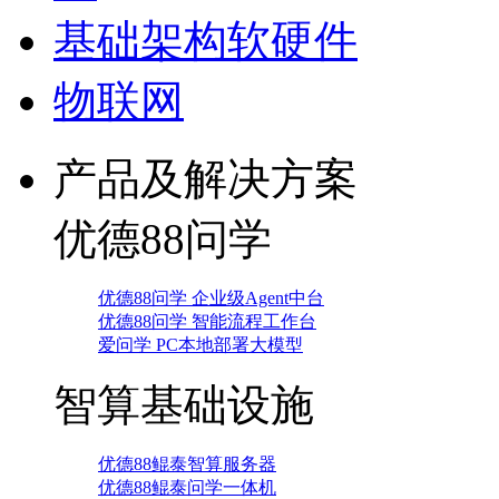
基础架构软硬件
物联网
产品及解决方案
优德88问学
优德88问学 企业级Agent中台
优德88问学 智能流程工作台
爱问学 PC本地部署大模型
智算基础设施
优德88鲲泰智算服务器
优德88鲲泰问学一体机