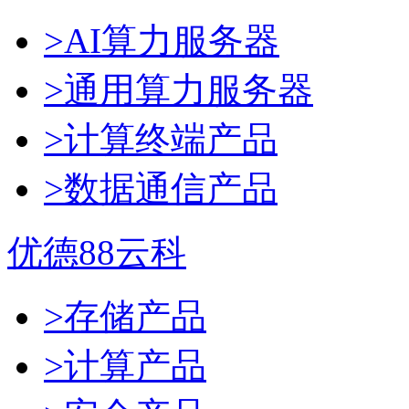
>AI算力服务器
>通用算力服务器
>计算终端产品
>数据通信产品
优德88云科
>存储产品
>计算产品